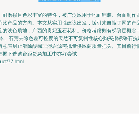
、耐磨损且色彩丰富的特性，被广泛应用于地面铺装、台面制作
价比产品的方向。本文从实用性建议出发，援引来自搜了网的产
见的浅色质地，广西的贵妃玉石花料。价格考虑则有梯阶层概念—
成本、石荒去除色差可控度的天然不可复制性核心购买指标采石抗
意表层止滑除酸碱非湿岩源需批量供应商质量把关。其目前行情主
把握下选购台距货急加工中亦好尝试
t/77.html