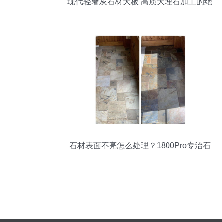
现代轻奢灰石材大板 高质大理石加工的绝
佳选择
石材表面不亮怎么处理？1800Pro专治石
材发白无光