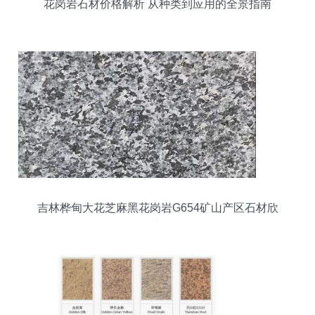
花岗岩石材价格解析 从种类到应用的全景指南
吉林桦甸大花芝麻黑花岗岩G654矿山产区石材欣
赏