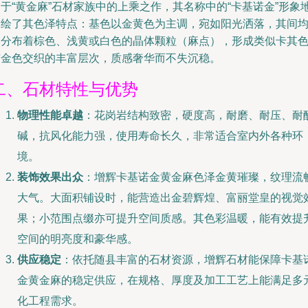
于“黄金麻”石材家族中的上乘之作，其名称中的“卡基诺金”形象
描绘了其色泽特点：基色以金黄色为主调，宛如阳光洒落，其间
匀分布着棕色、浅黄或白色的晶体颗粒（麻点），形成类似卡其
与金色交织的丰富层次，质感奢华而不失沉稳。
二、石材特性与优势
物理性能卓越
：花岗岩结构致密，硬度高，耐磨、耐压、耐
碱，抗风化能力强，使用寿命长久，非常适合室内外各种环
境。
装饰效果出众
：增辉卡基诺金黄金麻色泽金黄璀璨，纹理流
大气。大面积铺设时，能营造出金碧辉煌、富丽堂皇的视觉
果；小范围点缀亦可提升空间质感。其色彩温暖，能有效提
空间的明亮度和豪华感。
供应稳定
：依托随县丰富的石材资源，增辉石材能保障卡基
金黄金麻的稳定供应，在规格、厚度及加工工艺上能满足多
化工程需求。