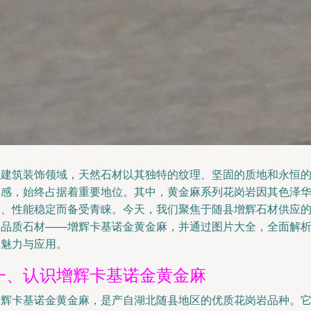
在建筑装饰领域，天然石材以其独特的纹理、坚固的质地和永恒
美感，始终占据着重要地位。其中，黄金麻系列花岗岩因其色泽
贵、性能稳定而备受青睐。今天，我们聚焦于随县增辉石材供应
高品质石材——增辉卡基诺金黄金麻，并通过图片大全，全面解
其魅力与应用。
一、认识增辉卡基诺金黄金麻
增辉卡基诺金黄金麻，是产自湖北随县地区的优质花岗岩品种。