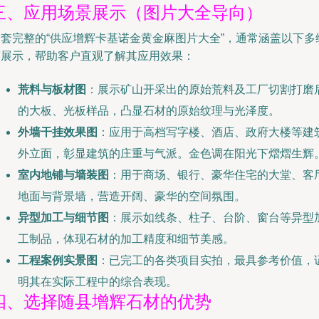
三、应用场景展示（图片大全导向）
一套完整的“供应增辉卡基诺金黄金麻图片大全”，通常涵盖以下多
度展示，帮助客户直观了解其应用效果：
荒料与板材图
：展示矿山开采出的原始荒料及工厂切割打磨
的大板、光板样品，凸显石材的原始纹理与光泽度。
外墙干挂效果图
：应用于高档写字楼、酒店、政府大楼等建
外立面，彰显建筑的庄重与气派。金色调在阳光下熠熠生辉
室内地铺与墙装图
：用于商场、银行、豪华住宅的大堂、客
地面与背景墙，营造开阔、豪华的空间氛围。
异型加工与细节图
：展示如线条、柱子、台阶、窗台等异型
工制品，体现石材的加工精度和细节美感。
工程案例实景图
：已完工的各类项目实拍，最具参考价值，
明其在实际工程中的综合表现。
四、选择随县增辉石材的优势