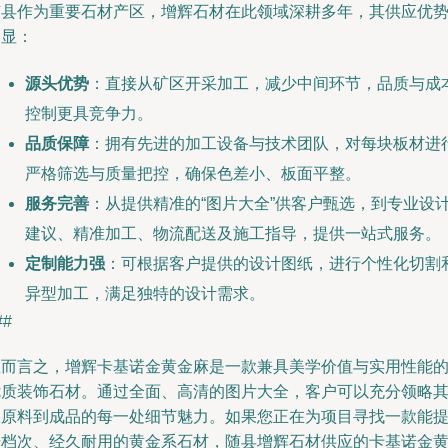
随县作为重要石材产区，增辉石材在此领域深耕多年，其供应优
明显：
源头优势
：直接从矿区开采加工，减少中间环节，品质与成
控制更具竞争力。
品质保障
：拥有先进的加工设备与技术团队，对每块板材进
严格筛选与质量把控，确保色差小、板面平整。
服务完善
：从提供精准的“图片大全”供客户甄选，到专业设
建议、精准加工、物流配送及施工指导，提供一站式服务。
定制能力强
：可根据客户提供的设计图纸，进行个性化切割
异型加工，满足独特的设计需求。
##
总而言之，增辉卡基诺金黄金麻是一款兼具美学价值与实用性能
优质装饰石材。通过全面、高清的图片大全，客户可以充分领略
从原料到成品的每一处细节魅力。如果您正在为项目寻找一款能
升档次、经久耐用的黄金系石材，随县增辉石材供应的卡基诺金