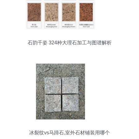
石韵千姿 324种大理石加工与图谱解析
冰裂纹vs马蹄石,室外石材铺装用哪个