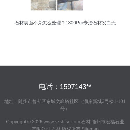
石材表面不亮怎么处理？1800Pro专治石材发白无
光
电话：1597143**
地址：随州市曾都区东城文峰塔社区（湖岸新城3号楼1-101
号）
Copyright © 2026
www.szshfsc.com
石材
随州市宏福石业
有限公司
石材
版权所有
Sitemap