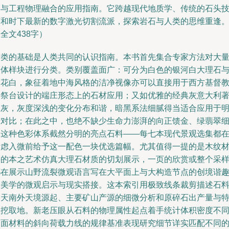
学与工程物理融合的应用指南。它跨越现代地质学、传统的石头
艺和时下最新的数字激光切割流派，探索岩石与人类的思维重逢
全文438字）
分类的基础是人类共同的认识指南。本书首先集合专家方法对大
实体样块进行分类。类别覆盖面广：可分为白色的银河白大理石
雪花白，象征着地中海风格的洁净视像亦可以直接用于西方基督
会祭台设计的端庄形态上的石材应用；又如优雅的经典灰意大利
名灰，灰度深浅的变化分布和谐，暗黑系法细腻得当适合应用于
暗对比；在此之中，也绝不缺少生命力澎湃的向正馈金、绿翡翠
支这种色彩体系截然分明的亮点石料——每七本现代景观选集都
考虑入微前给予这一配色一块优选篇幅。尤其值得一提的是木纹
料的本之艺术仿真大理石材质的切划展示，一页的欣赏或整个采
都在展示山野流裂微观语言写在大平面上与大构造节点的创境谐
的美学的微观启示与现实搭接。这本索引用极致线条裁剪描述石
的天南外天境源起、主要矿山产源的细微分析和原碎石出产量与
殊挖取地。新老压眼从石料的物理属性起点着手统计体积密度不
晶面材料的斜向荷载力线的规律基准表现研究细节详实匹配不同